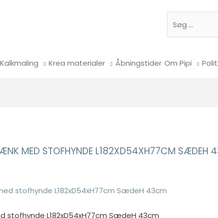
Søg
Kalkmaling
Krea materialer
Åbningstider
Om Pipi
Polit
AGBÆNK MED STOFHYNDE L182XD54XH77CM SÆDEH 
med stofhynde L182xD54xH77cm SædeH 43cm