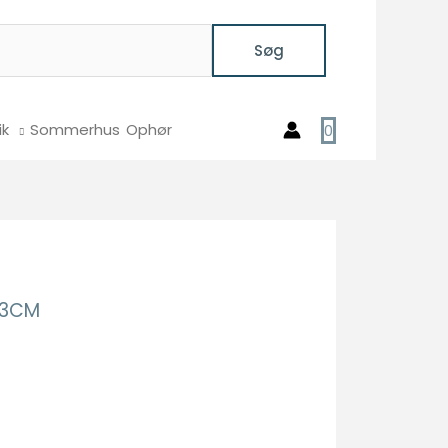
Søg
ik
Sommerhus
Ophør
0
43CM