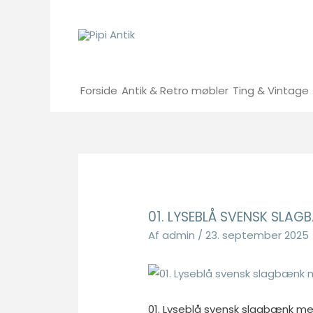
Gå
til
indholdet
Forside
Antik & Retro møbler
Ting & Vintage
01. LYSEBLÅ SVENSK SL
Af
admin
/
23. september 2025
01. Lyseblå svensk slagbænk 