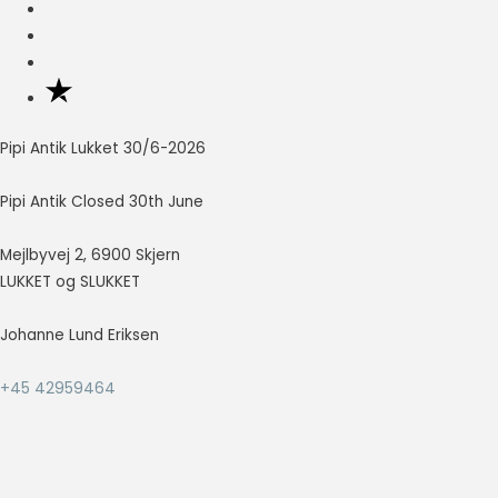
Nødvendig
Nødvendige
cookies hjælper
med at gøre en
hjemmeside
Pipi Antik Lukket 30/6-2026
brugbar ved at
aktivere
Pipi Antik Closed 30th June
grundlæggende
funktioner
Mejlbyvej 2, 6900 Skjern
såsom side-
navigation og
LUKKET og SLUKKET
adgang til sikre
områder af
Johanne Lund Eriksen
hjemmesiden.
Hjemmesiden
+45 42959464
kan ikke fungere
ordentligt uden
disse cookies.