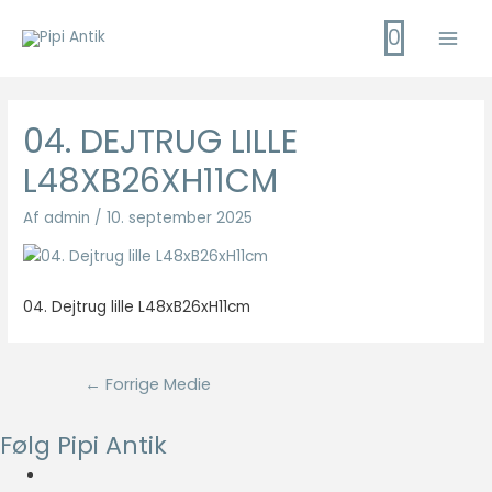
Gå
0
til
Main
indholdet
Men
04. DEJTRUG LILLE
L48XB26XH11CM
Af
admin
/
10. september 2025
04. Dejtrug lille L48xB26xH11cm
Indlægsnavigation
←
Forrige Medie
Følg Pipi Antik