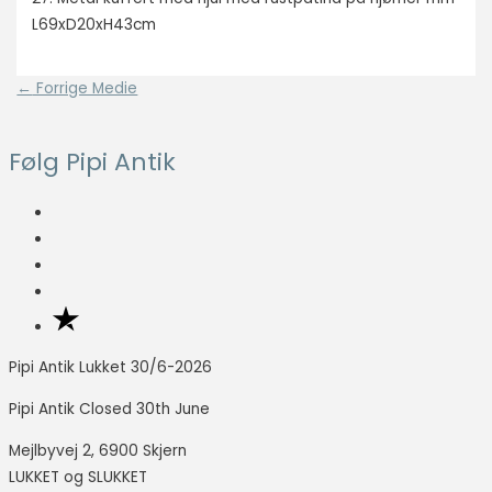
L69xD20xH43cm
Indlægsnavigation
←
Forrige Medie
Følg Pipi Antik
Pipi Antik Lukket 30/6-2026
Pipi Antik Closed 30th June
Mejlbyvej 2, 6900 Skjern
LUKKET og SLUKKET