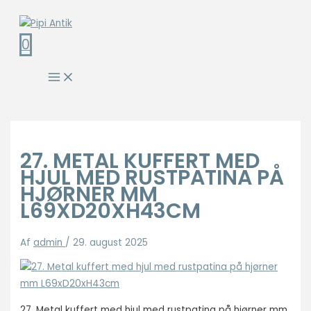
Gå
til
0
indholdet
Main
Menu
27. METAL KUFFERT MED
HJUL MED RUSTPATINA PÅ
HJØRNER MM
L69XD20XH43CM
Af
admin
/
29. august 2025
27. Metal kuffert med hjul med rustpatina på hjørner mm