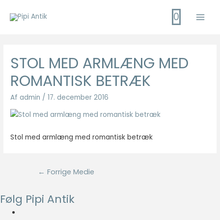
Gå
0
til
Main
indholdet
Men
STOL MED ARMLÆNG MED
ROMANTISK BETRÆK
Af
admin
/
17. december 2016
Stol med armlæng med romantisk betræk
Indlægsnavigation
←
Forrige Medie
Følg Pipi Antik