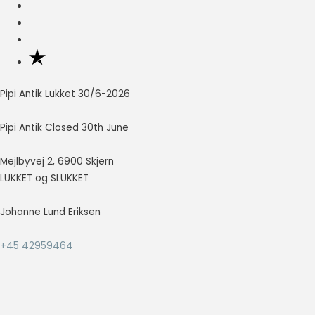
Nødvendig
Nødvendige
cookies hjælper
med at gøre en
hjemmeside
Pipi Antik Lukket 30/6-2026
brugbar ved at
aktivere
Pipi Antik Closed 30th June
grundlæggende
funktioner
Mejlbyvej 2, 6900 Skjern
såsom side-
navigation og
LUKKET og SLUKKET
adgang til sikre
områder af
Johanne Lund Eriksen
hjemmesiden.
Hjemmesiden
+45 42959464
kan ikke fungere
ordentligt uden
disse cookies.