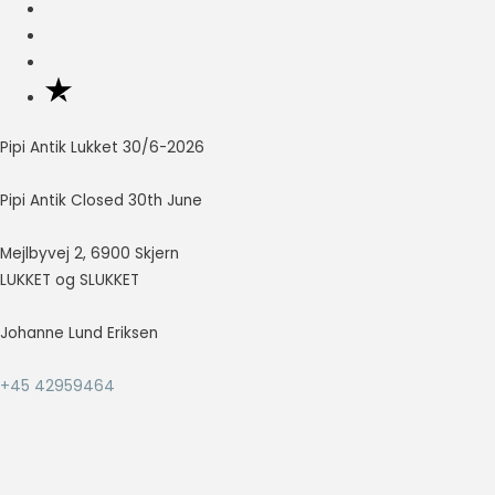
Nødvendig
Nødvendige
cookies hjælper
med at gøre en
hjemmeside
Pipi Antik Lukket 30/6-2026
brugbar ved at
aktivere
Pipi Antik Closed 30th June
grundlæggende
funktioner
Mejlbyvej 2, 6900 Skjern
såsom side-
navigation og
LUKKET og SLUKKET
adgang til sikre
områder af
Johanne Lund Eriksen
hjemmesiden.
Hjemmesiden
+45 42959464
kan ikke fungere
ordentligt uden
disse cookies.