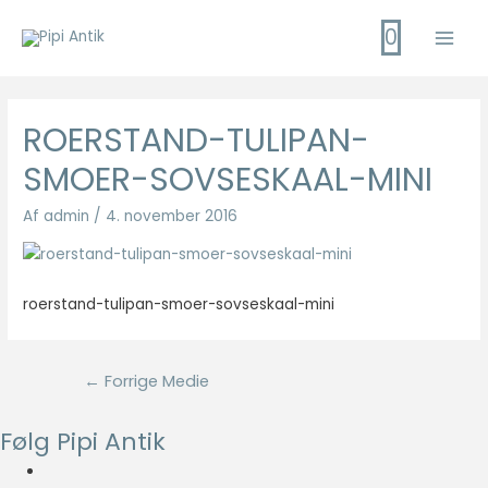
Gå
0
til
Main
indholdet
Men
ROERSTAND-TULIPAN-
SMOER-SOVSESKAAL-MINI
Af
admin
/
4. november 2016
roerstand-tulipan-smoer-sovseskaal-mini
Indlægsnavigation
←
Forrige Medie
Følg Pipi Antik