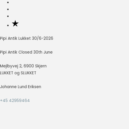
Nødvendig
Nødvendige
cookies hjælper
med at gøre en
hjemmeside
Pipi Antik Lukket 30/6-2026
brugbar ved at
aktivere
Pipi Antik Closed 30th June
grundlæggende
funktioner
Mejlbyvej 2, 6900 Skjern
såsom side-
navigation og
LUKKET og SLUKKET
adgang til sikre
områder af
Johanne Lund Eriksen
hjemmesiden.
Hjemmesiden
+45 42959464
kan ikke fungere
ordentligt uden
disse cookies.