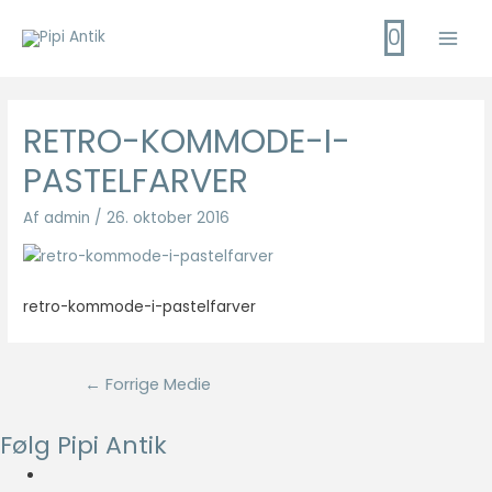
Gå
0
til
Main
indholdet
Men
RETRO-KOMMODE-I-
PASTELFARVER
Af
admin
/
26. oktober 2016
retro-kommode-i-pastelfarver
Indlægsnavigation
←
Forrige Medie
Følg Pipi Antik