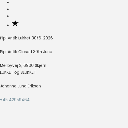
Nødvendig
Nødvendige
cookies hjælper
med at gøre en
hjemmeside
Pipi Antik Lukket 30/6-2026
brugbar ved at
aktivere
Pipi Antik Closed 30th June
grundlæggende
funktioner
Mejlbyvej 2, 6900 Skjern
såsom side-
navigation og
LUKKET og SLUKKET
adgang til sikre
områder af
Johanne Lund Eriksen
hjemmesiden.
Hjemmesiden
+45 42959464
kan ikke fungere
ordentligt uden
disse cookies.