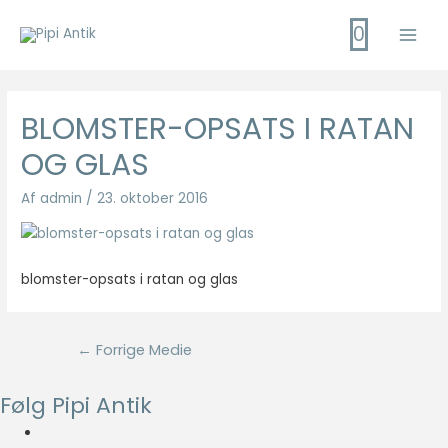
Gå
0
til
Main
indholdet
Men
BLOMSTER-OPSATS I RATAN
OG GLAS
Af
admin
/
23. oktober 2016
blomster-opsats i ratan og glas
Indlægsnavigation
←
Forrige Medie
Følg Pipi Antik