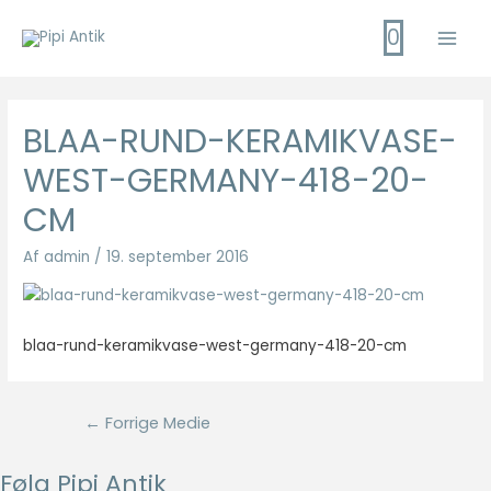
Gå
0
til
Main
indholdet
Men
BLAA-RUND-KERAMIKVASE-
WEST-GERMANY-418-20-
CM
Af
admin
/
19. september 2016
blaa-rund-keramikvase-west-germany-418-20-cm
Indlægsnavigation
←
Forrige Medie
Følg Pipi Antik