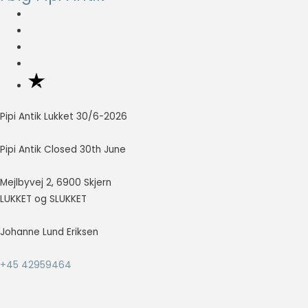
Nødvendig
Nødvendige
cookies hjælper
med at gøre en
hjemmeside
brugbar ved at
Pipi Antik Lukket 30/6-2026
aktivere
grundlæggende
funktioner
Pipi Antik Closed 30th June
såsom side-
navigation og
Mejlbyvej 2, 6900 Skjern
adgang til sikre
LUKKET og SLUKKET
områder af
hjemmesiden.
Hjemmesiden
Johanne Lund Eriksen
kan ikke fungere
ordentligt uden
+45 42959464
disse cookies.