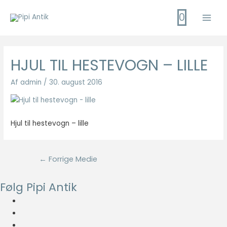
Gå
0
til
Main
indholdet
Men
HJUL TIL HESTEVOGN – LILLE
Af
admin
/
30. august 2016
Hjul til hestevogn – lille
Indlægsnavigation
←
Forrige Medie
Følg Pipi Antik