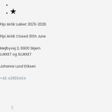
Nødvendig
Nødvendige
cookies hjælper
Pipi Antik Lukket 30/6-2026
med at gøre en
hjemmeside
Pipi Antik Closed 30th June
brugbar ved at
aktivere
grundlæggende
Mejlbyvej 2, 6900 Skjern
funktioner
LUKKET og SLUKKET
såsom side-
navigation og
Johanne Lund Eriksen
adgang til sikre
områder af
hjemmesiden.
+45 42959464
Hjemmesiden
kan ikke fungere
ordentligt uden
disse cookies.