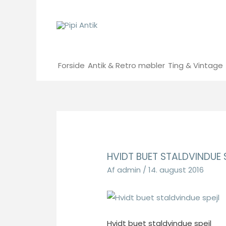
Gå
til
indholdet
Forside
Antik & Retro møbler
Ting & Vintage
HVIDT BUET STALDVINDUE 
Af
admin
/
14. august 2016
Hvidt buet staldvindue spejl