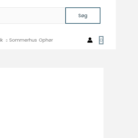
Søg
ik
Sommerhus
Ophør
0