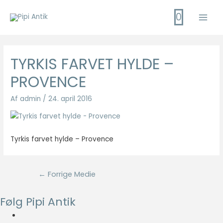
Gå
0
til
Main
indholdet
Men
TYRKIS FARVET HYLDE –
PROVENCE
Af
admin
/
24. april 2016
Tyrkis farvet hylde – Provence
Indlægsnavigation
←
Forrige Medie
Følg Pipi Antik