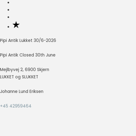
Nødvendig
Nødvendige
cookies hjælper
med at gøre en
hjemmeside
Pipi Antik Lukket 30/6-2026
brugbar ved at
aktivere
Pipi Antik Closed 30th June
grundlæggende
funktioner
Mejlbyvej 2, 6900 Skjern
såsom side-
navigation og
LUKKET og SLUKKET
adgang til sikre
områder af
Johanne Lund Eriksen
hjemmesiden.
Hjemmesiden
+45 42959464
kan ikke fungere
ordentligt uden
disse cookies.