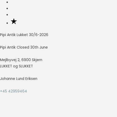
Nødvendig
Nødvendige
cookies hjælper
med at gøre en
hjemmeside
Pipi Antik Lukket 30/6-2026
brugbar ved at
aktivere
Pipi Antik Closed 30th June
grundlæggende
funktioner
Mejlbyvej 2, 6900 Skjern
såsom side-
navigation og
LUKKET og SLUKKET
adgang til sikre
områder af
Johanne Lund Eriksen
hjemmesiden.
Hjemmesiden
+45 42959464
kan ikke fungere
ordentligt uden
disse cookies.