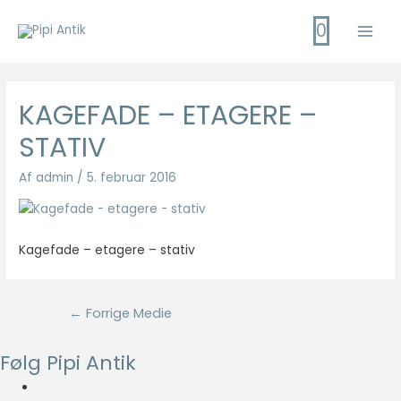
Gå
0
til
Main
indholdet
Men
KAGEFADE – ETAGERE –
STATIV
Af
admin
/
5. februar 2016
Kagefade – etagere – stativ
Indlægsnavigation
←
Forrige Medie
Følg Pipi Antik