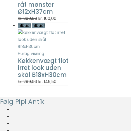
råt mønster
Ø12xH37cm
Den
Den
kr.
200,00
kr.
100,00
oprindelige
aktuelle
Tilbud!
Tilbud!
pris
pris
var:
er:
kr. 200,00.
kr. 100,00.
Hurtig visning
Køkkenvægt flot
irret look uden
skål B18xH30cm
Den
Den
kr.
299,00
kr.
149,50
oprindelige
aktuelle
pris
pris
Følg Pipi Antik
var:
er:
kr. 299,00.
kr. 149,50.