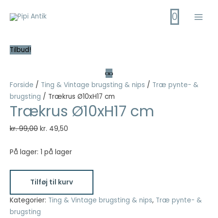
Gå
0
til
Main
indholdet
Men
Tilbud!
Forside
/
Ting & Vintage brugsting & nips
/
Træ pynte- &
brugsting
/ Trækrus Ø10xH17 cm
Trækrus Ø10xH17 cm
Den
Den
kr.
99,00
kr.
49,50
oprindelige
aktuelle
pris
pris
På lager:
1 på lager
var:
er:
Trækrus
kr. 99,00.
kr. 49,50.
Tilføj til kurv
Ø10xH17
cm
Kategorier:
Ting & Vintage brugsting & nips
,
Træ pynte- &
antal
brugsting