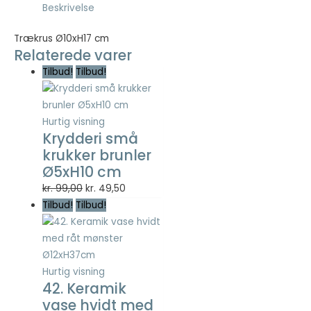
Beskrivelse
Trækrus Ø10xH17 cm
Relaterede varer
Tilbud!
Tilbud!
Hurtig visning
Krydderi små
krukker brunler
Ø5xH10 cm
Den
Den
kr.
99,00
kr.
49,50
oprindelige
aktuelle
Tilbud!
Tilbud!
pris
pris
var:
er:
kr. 99,00.
kr. 49,50.
Hurtig visning
42. Keramik
vase hvidt med