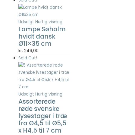
Sold Out!
Statistisk
pris
pris
Statistisk
var:
er:
cookies
kr. 2.500,00.
kr. 1.000,00.
hjælper
Udsolgt
Hurtig visning
Lampe Søholm
webstedsejere
med at forstå,
hvidt dansk
hvordan de
Ø11×35 cm
besøgende
kr.
249,00
interagerer
med
Sold Out!
hjemmesider
ved at
indsamle og
rapportere
oplysninger
anonymt.
Udsolgt
Hurtig visning
Assorterede
røde svenske
lysestager i træ
Oplevelse
For at vores
fra Ø4,5 til Ø5,5
hjemmeside
x H4,5 til 7 cm
skal fungere