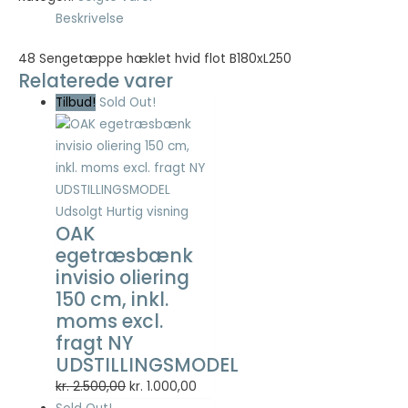
Beskrivelse
Nødvendig
48 Sengetæppe hæklet hvid flot B180xL250
Nødvendige
Relaterede varer
cookies hjælper
med at gøre en
Tilbud!
Sold Out!
hjemmeside
brugbar ved at
aktivere
grundlæggende
funktioner
såsom side-
Udsolgt
Hurtig visning
navigation og
OAK
adgang til sikre
egetræsbænk
områder af
invisio oliering
hjemmesiden.
150 cm, inkl.
Hjemmesiden
moms excl.
kan ikke fungere
ordentligt uden
fragt NY
disse cookies.
UDSTILLINGSMODEL
Den
Den
kr.
2.500,00
kr.
1.000,00
oprindelige
aktuelle