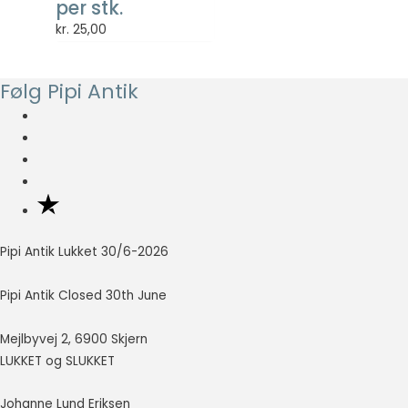
per stk.
så godt som
kr.
25,00
muligt under
dit besøg.
Hvis du
nægter disse
Følg Pipi Antik
cookies,
forsvinder en
del
funktionalitet
fra
hjemmesiden.
Pipi Antik Lukket 30/6-2026
Marketing
Marketing
cookies
Pipi Antik Closed 30th June
bruges til at
spore
Mejlbyvej 2, 6900 Skjern
besøgende
LUKKET og SLUKKET
på tværs af
websites.
Hensigten er
Johanne Lund Eriksen