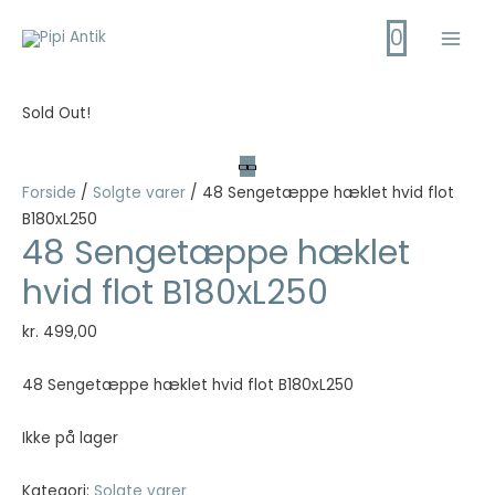
Gå
0
til
Main
indholdet
Men
Sold Out!
Forside
/
Solgte varer
/ 48 Sengetæppe hæklet hvid flot
B180xL250
48 Sengetæppe hæklet
hvid flot B180xL250
kr.
499,00
48 Sengetæppe hæklet hvid flot B180xL250
Ikke på lager
Kategori:
Solgte varer