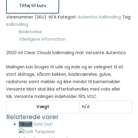
Clear
Tilføj til kurv
Clouds
Nødvendig
kalkmaling
Varenummer (SKU):
N/A
Kategori:
Autentico kalkmaling
Tag:
Nødvendige
mat
kalkmaling
cookies hjælper
Versante
Beskrivelse
med at gøre en
Autentico
Yderligere information
hjemmeside
antal
brugbar ved at
aktivere
2500 ml Clear Clouds kalkmaling mat Versante Autentico
grundlæggende
funktioner
Malingen kan bruges til ude og inde og er velegnet til et
såsom side-
stort slidtage, såsom køkken, badeværelse, gulve,
navigation og
radiatorer samt møbler og ikke mindst til børnemøbler.
adgang til sikre
Versante Matt skal ikke efterbehandles med voks eller
områder af
hjemmesiden.
lak. Versante malingen indeholder 19% VOC.
Hjemmesiden
Vægt
N/A
kan ikke fungere
ordentligt uden
Relaterede varer
disse cookies.
Tilbud!
Sold Out!