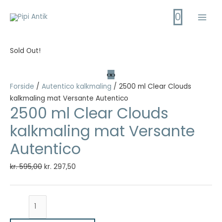
Gå
0
til
Main
indholdet
Men
Sold Out!
Forside
/
Autentico kalkmaling
/ 2500 ml Clear Clouds
kalkmaling mat Versante Autentico
2500 ml Clear Clouds
kalkmaling mat Versante
Autentico
Den
Den
kr.
595,00
kr.
297,50
oprindelige
aktuelle
pris
pris
2500
var:
er:
ml
kr. 595,00.
kr. 297,50.