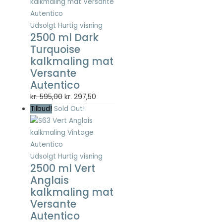
Statistisk
Statistisk
Udsolgt
Hurtig visning
cookies
2500 ml Dark
hjælper
webstedsejere
Turquoise
med at forstå,
kalkmaling mat
hvordan de
Versante
besøgende
Autentico
interagerer
med
Den
Den
kr.
595,00
kr.
297,50
hjemmesider
oprindelige
aktuelle
Tilbud!
Sold Out!
ved at
pris
pris
indsamle og
var:
er:
rapportere
kr. 595,00.
kr. 297,50.
oplysninger
anonymt.
Udsolgt
Hurtig visning
2500 ml Vert
Anglais
Oplevelse
kalkmaling mat
For at vores
Versante
hjemmeside
Autentico
skal fungere