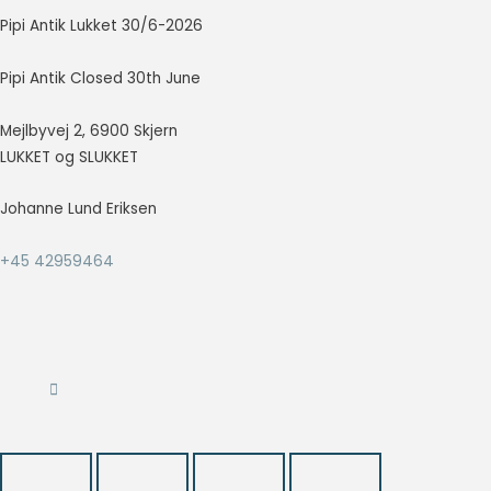
at vise
Pipi Antik Lukket 30/6-2026
annoncer,
der er
Pipi Antik Closed 30th June
relevante og
engagerende
for den
Mejlbyvej 2, 6900 Skjern
enkelte
LUKKET og SLUKKET
bruger, og
dermed mere
Johanne Lund Eriksen
værdifulde
for udgivere
og
+45 42959464
tredjeparts
annoncører.