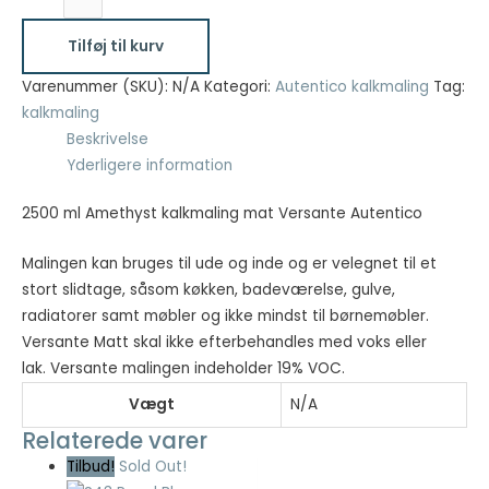
ml
kr. 595,00.
kr. 297,50.
Amethyst
Tilføj til kurv
Nødvendig
kalkmaling
Nødvendige
mat
Varenummer (SKU):
N/A
Kategori:
Autentico kalkmaling
Tag:
cookies hjælper
Versante
kalkmaling
med at gøre en
Autentico
Beskrivelse
hjemmeside
antal
Yderligere information
brugbar ved at
aktivere
grundlæggende
2500 ml Amethyst kalkmaling mat Versante Autentico
funktioner
såsom side-
Malingen kan bruges til ude og inde og er velegnet til et
navigation og
stort slidtage, såsom køkken, badeværelse, gulve,
adgang til sikre
radiatorer samt møbler og ikke mindst til børnemøbler.
områder af
hjemmesiden.
Versante Matt skal ikke efterbehandles med voks eller
Hjemmesiden
lak. Versante malingen indeholder 19% VOC.
kan ikke fungere
Vægt
N/A
ordentligt uden
disse cookies.
Relaterede varer
Tilbud!
Sold Out!