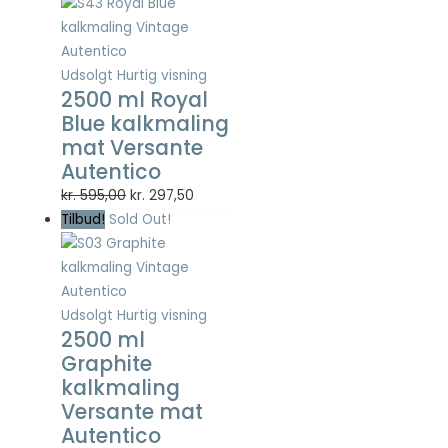
Statistisk
Statistisk
cookies
hjælper
Udsolgt
Hurtig visning
webstedsejere
2500 ml Royal
med at forstå,
Blue kalkmaling
hvordan de
mat Versante
besøgende
Autentico
interagerer
med
Den
Den
kr.
595,00
kr.
297,50
hjemmesider
oprindelige
aktuelle
Tilbud!
Sold Out!
ved at
pris
pris
indsamle og
var:
er:
rapportere
kr. 595,00.
kr. 297,50.
oplysninger
anonymt.
Udsolgt
Hurtig visning
2500 ml
Graphite
Oplevelse
kalkmaling
For at vores
Versante mat
hjemmeside
Autentico
skal fungere