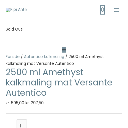
Gå
0
til
Main
indholdet
Men
Sold Out!
Forside
/
Autentico kalkmaling
/ 2500 ml Amethyst
kalkmaling mat Versante Autentico
2500 ml Amethyst
kalkmaling mat Versante
Autentico
Den
Den
kr.
595,00
kr.
297,50
oprindelige
aktuelle
pris
pris
2500
var:
er: