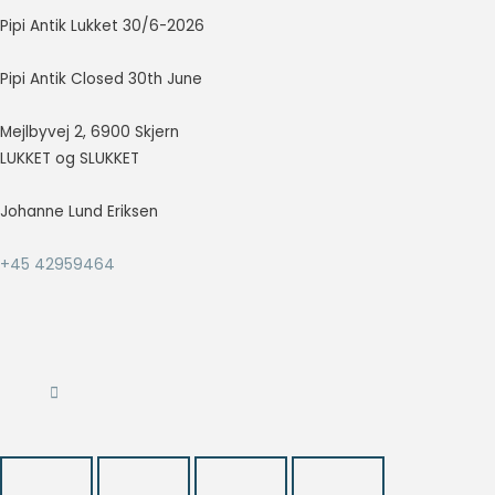
at vise
Pipi Antik Lukket 30/6-2026
annoncer,
der er
Pipi Antik Closed 30th June
relevante og
engagerende
for den
Mejlbyvej 2, 6900 Skjern
enkelte
LUKKET og SLUKKET
bruger, og
dermed mere
Johanne Lund Eriksen
værdifulde
for udgivere
og
+45 42959464
tredjeparts
annoncører.