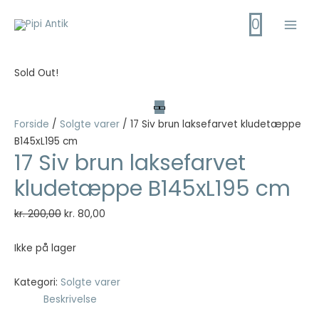
Gå
0
til
Main
indholdet
Men
Sold Out!
Forside
/
Solgte varer
/ 17 Siv brun laksefarvet kludetæppe
B145xL195 cm
17 Siv brun laksefarvet
kludetæppe B145xL195 cm
Den
Den
kr.
200,00
kr.
80,00
oprindelige
aktuelle
pris
pris
Ikke på lager
var:
er:
kr. 200,00.
kr. 80,00.
Kategori:
Solgte varer
Beskrivelse