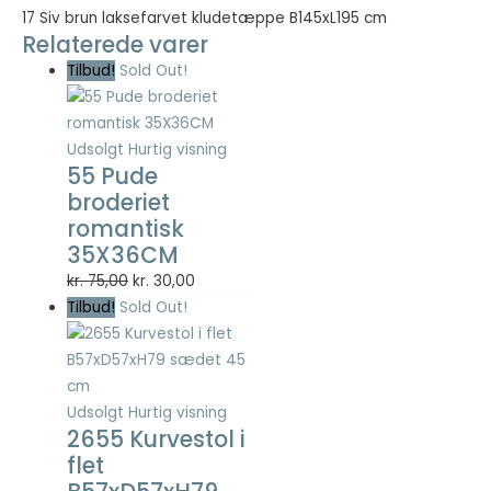
17 Siv brun laksefarvet kludetæppe B145xL195 cm
Relaterede varer
Nødvendig
Tilbud!
Sold Out!
Nødvendige
cookies hjælper
med at gøre en
hjemmeside
Udsolgt
Hurtig visning
brugbar ved at
55 Pude
aktivere
broderiet
grundlæggende
romantisk
funktioner
35X36CM
såsom side-
navigation og
Den
Den
kr.
75,00
kr.
30,00
adgang til sikre
oprindelige
aktuelle
Tilbud!
Sold Out!
områder af
pris
pris
hjemmesiden.
var:
er:
Hjemmesiden
kan ikke fungere
kr. 75,00.
kr. 30,00.
ordentligt uden
Udsolgt
Hurtig visning
disse cookies.
2655 Kurvestol i
flet