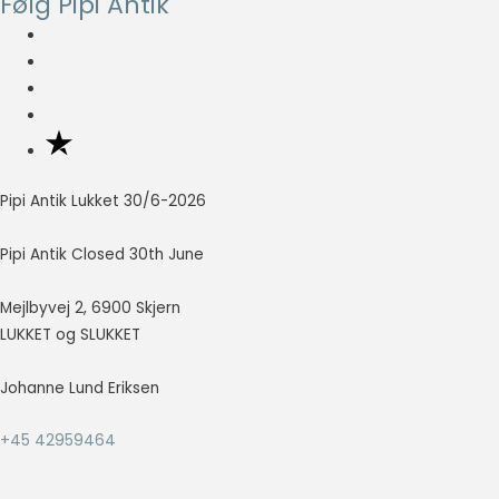
Følg Pipi Antik
så godt som
muligt under
dit besøg.
Hvis du
nægter disse
cookies,
forsvinder en
del
funktionalitet
Pipi Antik Lukket 30/6-2026
fra
hjemmesiden.
Pipi Antik Closed 30th June
Mejlbyvej 2, 6900 Skjern
Marketing
LUKKET og SLUKKET
Marketing
cookies
bruges til at
Johanne Lund Eriksen
spore
besøgende
+45 42959464
på tværs af
websites.
Hensigten er