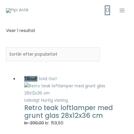
Gå
0
til
Main
indholdet
Men
Viser 1 resultat
Tilbud!
Sold Out!
Udsolgt
Hurtig visning
Retro teak loftlamper med
grunt glas 28x12x36 cm
Den
Den
kr.
399,00
kr.
159,60
oprindelige
aktuelle