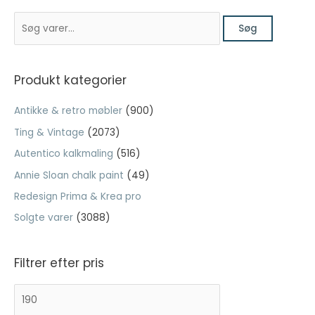
pris
pris
S
var:
er:
Søg
Nødvendig
ø
kr. 399,00.
kr. 159,60.
Nødvendige
g
cookies hjælper
e
med at gøre en
Produkt kategorier
hjemmeside
f
brugbar ved at
Antikke & retro møbler
(900)
t
aktivere
Ting & Vintage
(2073)
grundlæggende
e
funktioner
Autentico kalkmaling
(516)
r
såsom side-
:
Annie Sloan chalk paint
(49)
navigation og
adgang til sikre
Redesign Prima & Krea pro
områder af
Solgte varer
(3088)
hjemmesiden.
Hjemmesiden
kan ikke fungere
Filtrer efter pris
ordentligt uden
disse cookies.
M
H
i
ø