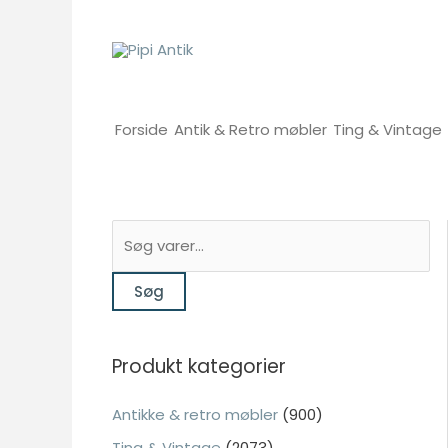
Gå
til
indholdet
Forside
Antik & Retro møbler
Ting & Vintage
S
ø
Søg
g
e
f
Produkt kategorier
t
e
Antikke & retro møbler
(900)
r
Ting & Vintage
(2073)