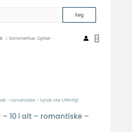
Søg
ik
Sommerhus
Ophør
0
Udsolgt
 10 i alt – romantiske –