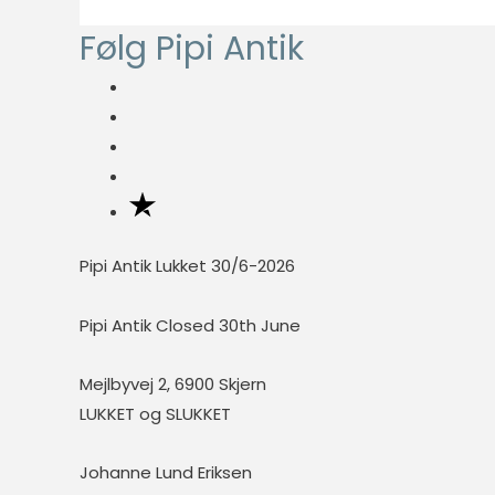
t
p
Følg Pipi Antik
e
r
p
i
r
s
i
s
Pipi Antik Lukket 30/6-2026
Pipi Antik Closed 30th June
Mejlbyvej 2, 6900 Skjern
LUKKET og SLUKKET
Johanne Lund Eriksen