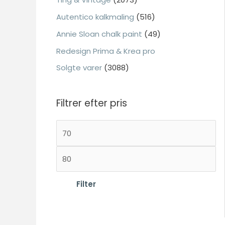
:
Autentico kalkmaling
(516)
Annie Sloan chalk paint
(49)
Redesign Prima & Krea pro
Solgte varer
(3088)
Filtrer efter pris
M
i
H
n
ø
d
j
Filter
s
e
t
s
e