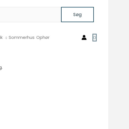
Søg
ik
Sommerhus
Ophør
0
g.