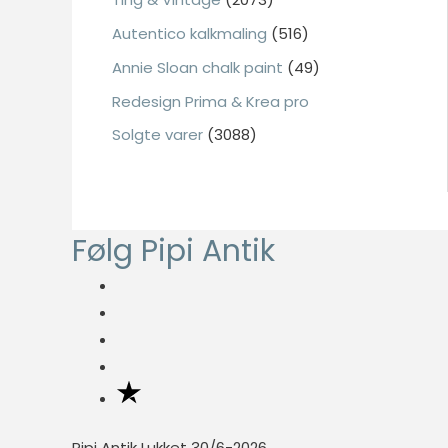
:
Autentico kalkmaling
(516)
Annie Sloan chalk paint
(49)
Nødvendig
Redesign Prima & Krea pro
Nødvendige
Solgte varer
(3088)
cookies hjælper
med at gøre en
hjemmeside
brugbar ved at
aktivere
Følg Pipi Antik
grundlæggende
funktioner
såsom side-
navigation og
adgang til sikre
områder af
hjemmesiden.
Hjemmesiden
kan ikke
Pipi Antik Lukket 30/6-2026