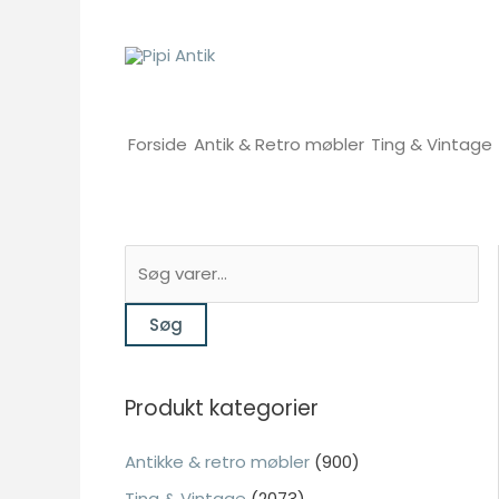
Gå
til
indholdet
Forside
Antik & Retro møbler
Ting & Vintage
S
ø
Søg
g
e
f
Produkt kategorier
t
e
Antikke & retro møbler
(900)
r
Ting & Vintage
(2073)