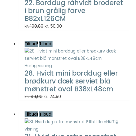
22. Borddug råhvidt broderet
i brun grålig farve
B82xL126CM
Den
Den
kr.
100,00
kr.
50,00
oprindelige
aktuelle
pris
pris
Tilbud!
Tilbud!
var:
er:
kr. 100,00.
kr. 50,00.
Hurtig visning
28. Hvidt mini borddug eller
brødkurv dæk serviet blå
mønstret oval B38xL48cm
Den
Den
kr.
49,00
kr.
24,50
oprindelige
aktuelle
pris
pris
Tilbud!
Tilbud!
var:
er:
Hurtig
kr. 49,00.
kr. 24,50.
visning