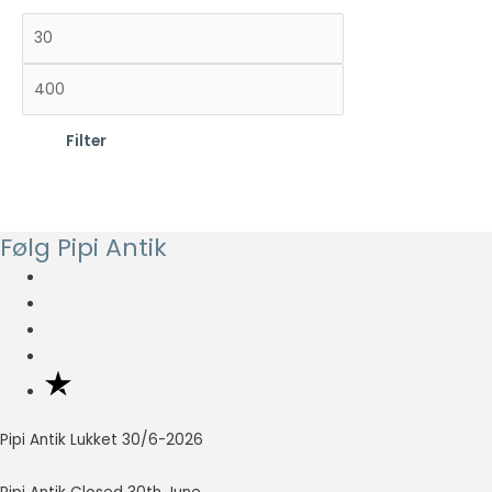
M
H
i
ø
n
j
d
e
Filter
s
s
t
t
e
e
p
p
Følg Pipi Antik
r
r
i
i
s
s
Pipi Antik Lukket 30/6-2026