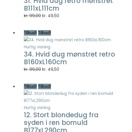
31. Hvid dug retro mønstret
B111xL111cm
Den
Den
kr.
99,00
kr.
49,50
oprindelige
aktuelle
pris
pris
Tilbud!
Tilbud!
var:
er:
kr. 99,00.
kr. 49,50.
Hurtig visning
34. Hvid dug mønstret retro
B160xL160cm
Den
Den
kr.
99,00
kr.
49,50
oprindelige
aktuelle
pris
pris
Tilbud!
Tilbud!
var:
er:
kr. 99,00.
kr. 49,50.
Hurtig visning
12. Stort blondedug fra
syden i ren bomuld
B177xL290cm