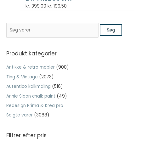
Den
Den
kr.
399,00
kr.
199,50
oprindelige
aktuelle
pris
pris
S
var:
er:
Søg
ø
kr. 399,00.
kr. 199,50.
g
e
Produkt kategorier
f
Antikke & retro møbler
(900)
t
Ting & Vintage
(2073)
e
Autentico kalkmaling
(516)
r
:
Annie Sloan chalk paint
(49)
Redesign Prima & Krea pro
Solgte varer
(3088)
Filtrer efter pris