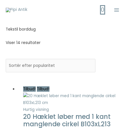
Gå
0
til
Main
indholdet
Men
Tekstil borddug
Viser 14 resultater
Tilbud!
Tilbud!
Hurtig visning
20 Hæklet løber med 1 kant
manglende cirkel B103xL213