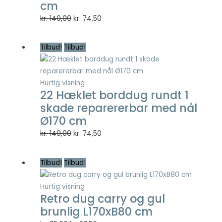
cm
Den
Den
kr.
149,00
kr.
74,50
Nødvendig
oprindelige
aktuelle
Nødvendige
pris
pris
cookies hjælper
Tilbud!
Tilbud!
var:
er:
med at gøre en
hjemmeside
kr. 149,00.
kr. 74,50.
brugbar ved at
Hurtig visning
aktivere
22 Hæklet borddug rundt 1
grundlæggende
funktioner
skade reparererbar med nål
såsom side-
Ø170 cm
navigation og
Den
Den
kr.
149,00
kr.
74,50
adgang til sikre
områder af
oprindelige
aktuelle
hjemmesiden.
pris
pris
Tilbud!
Tilbud!
Hjemmesiden
var:
er:
kan ikke fungere
kr. 149,00.
kr. 74,50.
ordentligt uden
Hurtig visning
disse cookies.
Retro dug carry og gul
brunlig L170xB80 cm