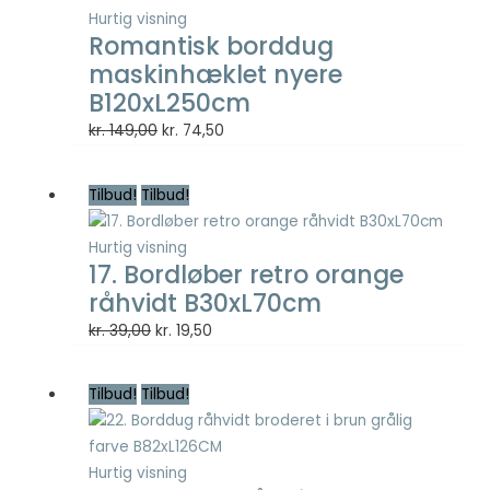
at vise
Hurtig visning
annoncer,
Romantisk borddug
der er
maskinhæklet nyere
relevante og
B120xL250cm
engagerende
for den
Den
Den
kr.
149,00
kr.
74,50
enkelte
oprindelige
aktuelle
bruger, og
pris
pris
dermed mere
Tilbud!
Tilbud!
var:
er:
værdifulde
for udgivere
kr. 149,00.
kr. 74,50.
Hurtig visning
og
17. Bordløber retro orange
tredjeparts
råhvidt B30xL70cm
annoncører.
Den
Den
kr.
39,00
kr.
19,50
oprindelige
aktuelle
pris
pris
Tilbud!
Tilbud!
var:
er:
kr. 39,00.
kr. 19,50.
Hurtig visning