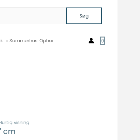
Søg
ik
Sommerhus
Ophør
0
Hurtig visning
7 cm