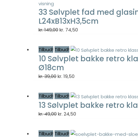
visning
kr. 49,00.
kr. 24,50.
33 Sølvplet fad med glas
L24xB13xH3,5cm
Den
Den
kr.
149,00
kr.
74,50
oprindelige
aktuelle
pris
pris
Tilbud!
Tilbud!
var:
er:
10 Sølvplet bakke retro k
kr. 149,00.
kr. 74,50.
Ø18cm
Den
Den
kr.
39,00
kr.
19,50
oprindelige
aktuelle
pris
pris
Tilbud!
Tilbud!
var:
er:
13 Sølvplet bakke retro kl
kr. 39,00.
kr. 19,50.
Den
Den
kr.
49,00
kr.
24,50
oprindelige
aktuelle
pris
pris
Tilbud!
Tilbud!