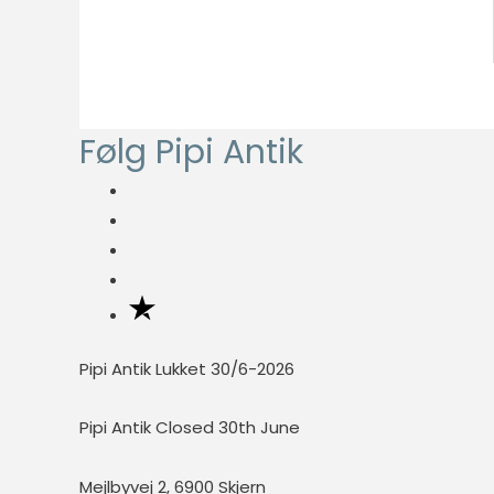
oplysninger
anonymt.
Oplevelse
For at vores
Følg Pipi Antik
hjemmeside
skal fungere
så godt som
muligt under
dit besøg.
Hvis du
nægter disse
cookies,
forsvinder en
Pipi Antik Lukket 30/6-2026
del
funktionalitet
Pipi Antik Closed 30th June
fra
hjemmesiden.
Mejlbyvej 2, 6900 Skjern