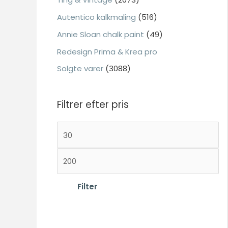
:
Autentico kalkmaling
(516)
Annie Sloan chalk paint
(49)
Nødvendig
Redesign Prima & Krea pro
Nødvendige
Solgte varer
(3088)
cookies hjælper
med at gøre en
hjemmeside
Filtrer efter pris
brugbar ved at
aktivere
M
grundlæggende
funktioner
i
såsom side-
H
n
navigation og
ø
d
adgang til sikre
j
Filter
områder af
s
hjemmesiden.
e
t
Hjemmesiden
s
e
kan ikke