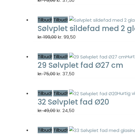
kr.
75,00
kr.
37,50
oprindelige
aktuelle
pris
pris
Tilbud!
Tilbud!
var:
er:
Sølvplet sildefad med 2 g
kr. 75,00.
kr. 37,50.
Den
Den
kr.
199,00
kr.
99,50
oprindelige
aktuelle
pris
pris
Tilbud!
Tilbud!
Hurt
var:
er:
29 Sølvplet fad Ø27 cm
kr. 199,00.
kr. 99,50.
Den
Den
kr.
75,00
kr.
37,50
oprindelige
aktuelle
pris
pris
Tilbud!
Tilbud!
Hurtig v
var:
er:
32 Sølvplet fad Ø20
kr. 75,00.
kr. 37,50.
Den
Den
kr.
49,00
kr.
24,50
oprindelige
aktuelle
pris
pris
Tilbud!
Tilbud!
var:
er: