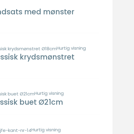
indsats med mønster
Hurtig visning
lassisk krydsmønstret
Hurtig visning
assisk buet Ø21cm
Hurtig visning