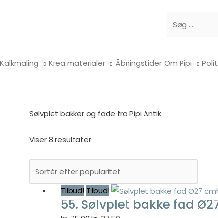
Søg
Kalkmaling
Krea materialer
Åbningstider
Om Pipi
Polit
Sølvplet bakker og fade fra Pipi Antik
Viser 8 resultater
Tilbud!
Tilbud!
55. Sølvplet bakke fad Ø2
Den
Den