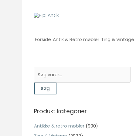
Gå
til
indholdet
Forside
Antik & Retro møbler
Ting & Vintage
S
ø
Søg
g
e
f
Produkt kategorier
t
e
Antikke & retro møbler
(900)
r
Ting & Vintage
(2073)