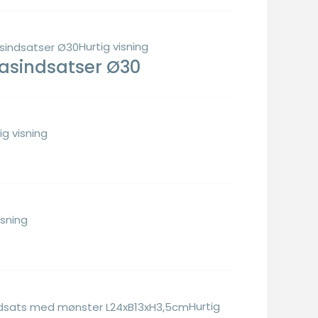
Hurtig visning
lasindsatser Ø30
ig visning
isning
Hurtig