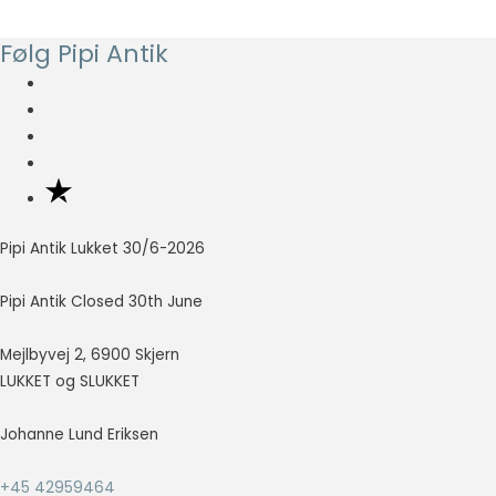
Statistisk
Statistisk
Følg Pipi Antik
cookies
hjælper
webstedsejere
med at forstå,
hvordan de
besøgende
interagerer
med
hjemmesider
Pipi Antik Lukket 30/6-2026
ved at
indsamle og
Pipi Antik Closed 30th June
rapportere
oplysninger
anonymt.
Mejlbyvej 2, 6900 Skjern
LUKKET og SLUKKET
Oplevelse
Johanne Lund Eriksen
For at vores
hjemmeside
+45 42959464
skal fungere