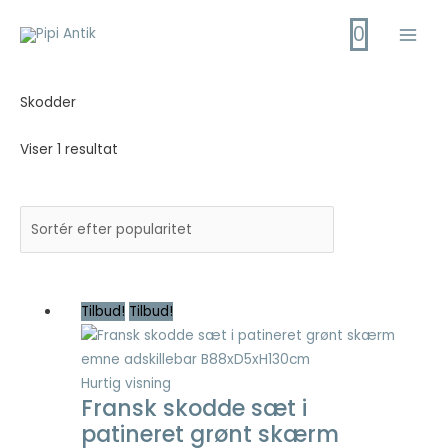
Gå
0
til
Main
indholdet
Men
Skodder
Viser 1 resultat
Tilbud!
Tilbud!
Hurtig visning
Fransk skodde sæt i
patineret grønt skærm