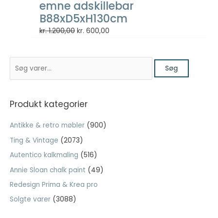
emne adskillebar
B88xD5xH130cm
Nødvendig
Den
Den
kr.
1.200,00
kr.
600,00
Nødvendige
oprindelige
aktuelle
cookies hjælper
pris
pris
med at gøre en
S
hjemmeside
var:
er:
Søg
brugbar ved at
ø
kr. 1.200,00.
kr. 600,00.
aktivere
g
grundlæggende
e
funktioner
Produkt kategorier
såsom side-
f
navigation og
Antikke & retro møbler
(900)
t
adgang til sikre
Ting & Vintage
(2073)
områder af
e
hjemmesiden.
Autentico kalkmaling
(516)
r
Hjemmesiden
:
Annie Sloan chalk paint
(49)
kan ikke fungere
ordentligt uden
Redesign Prima & Krea pro
disse cookies.
Solgte varer
(3088)