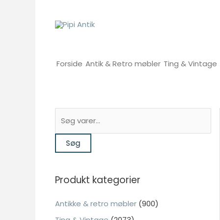
Gå
til
indholdet
Forside
Antik & Retro møbler
Ting & Vintage
S
ø
Søg
g
e
f
Produkt kategorier
t
e
Antikke & retro møbler
(900)
r
Ting & Vintage
(2073)