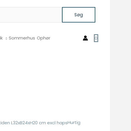
Søg
ik
Sommerhus
Ophør
0
Hurtig