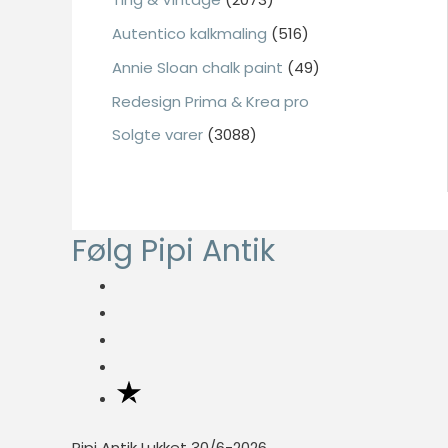
:
Autentico kalkmaling
(516)
Annie Sloan chalk paint
(49)
Nødvendig
Redesign Prima & Krea pro
Nødvendige
Solgte varer
(3088)
cookies hjælper
med at gøre en
hjemmeside
brugbar ved at
aktivere
Følg Pipi Antik
grundlæggende
funktioner
såsom side-
navigation og
adgang til sikre
områder af
hjemmesiden.
Hjemmesiden
kan ikke
Pipi Antik Lukket 30/6-2026