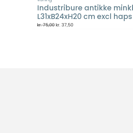
Industribure antikke mink
L31xB24xH20 cm excl haps
Den
Den
kr.
75,00
kr.
37,50
oprindelige
aktuelle
pris
pris
var:
er:
kr. 75,00.
kr. 37,50.