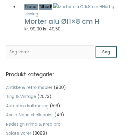
pris
pris
Tilbud!
Tilbud!
Hurtig
var:
er:
visning
Nødvendig
kr. 75,00.
kr. 37,50.
Morter alu Ø11×8 cm H
Nødvendige
cookies hjælper
Den
Den
kr.
99,00
kr.
49,50
med at gøre en
oprindelige
aktuelle
hjemmeside
pris
pris
brugbar ved at
S
var:
er:
aktivere
Søg
ø
kr. 99,00.
kr. 49,50.
grundlæggende
funktioner
g
såsom side-
e
Produkt kategorier
navigation og
f
adgang til sikre
Antikke & retro møbler
(900)
områder af
t
hjemmesiden.
Ting & Vintage
(2073)
e
Hjemmesiden
Autentico kalkmaling
(516)
r
kan ikke fungere
ordentligt uden
:
Annie Sloan chalk paint
(49)
disse cookies.
Redesign Prima & Krea pro
Solgte varer
(3088)