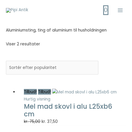
Gå
0
til
Main
indholdet
Men
Aluminiumsting, ting af aluminium til husholdningen
Viser 2 resultater
Tilbud!
Tilbud!
Hurtig visning
Mel mad skovl i alu L25xb6
cm
Den
Den
kr.
75,00
kr.
37,50
oprindelige
aktuelle