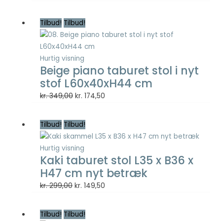
oprindelige
aktuelle
pris
pris
Tilbud!
Tilbud!
Nødvendig
var:
er:
Nødvendige
kr. 199,00.
kr. 99,50.
cookies hjælper
med at gøre en
Hurtig visning
hjemmeside
Beige piano taburet stol i nyt
brugbar ved at
stof L60x40xH44 cm
aktivere
grundlæggende
Den
Den
kr.
349,00
kr.
174,50
funktioner
oprindelige
aktuelle
såsom side-
pris
pris
navigation og
Tilbud!
Tilbud!
var:
er:
adgang til sikre
kr. 349,00.
kr. 174,50.
områder af
Hurtig visning
hjemmesiden.
Kaki taburet stol L35 x B36 x
Hjemmesiden
H47 cm nyt betræk
kan ikke fungere
ordentligt uden
Den
Den
kr.
299,00
kr.
149,50
disse cookies.
oprindelige
aktuelle
pris
pris
Tilbud!
Tilbud!
var:
er: