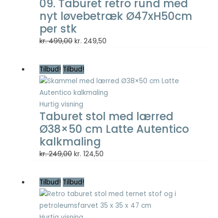
09. Taburet retro rund med
nyt løvebetræk Ø47xH50cm
per stk
Den
Den
kr.
499,00
kr.
249,50
oprindelige
aktuelle
pris
pris
Tilbud!
Tilbud!
var:
er:
kr. 499,00.
kr. 249,50.
Hurtig visning
Taburet stol med lærred
Ø38×50 cm Latte Autentico
kalkmaling
Den
Den
kr.
249,00
kr.
124,50
oprindelige
aktuelle
pris
pris
Tilbud!
Tilbud!
var:
er:
kr. 249,00.
kr. 124,50.
Hurtig visning