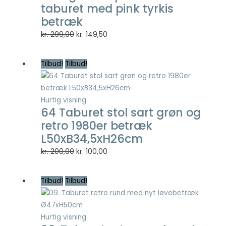
taburet med pink tyrkis
at vise
annoncer,
betræk
der er
Den
Den
kr.
299,00
kr.
149,50
relevante og
oprindelige
aktuelle
engagerende
for den
pris
pris
Tilbud!
Tilbud!
enkelte
var:
er:
bruger, og
kr. 299,00.
kr. 149,50.
dermed mere
værdifulde
Hurtig visning
for udgivere
64 Taburet stol sart grøn og
og
retro 1980er betræk
tredjeparts
L50xB34,5xH26cm
annoncører.
Den
Den
kr.
200,00
kr.
100,00
oprindelige
aktuelle
pris
pris
Tilbud!
Tilbud!
var:
er:
kr. 200,00.
kr. 100,00.
Hurtig visning