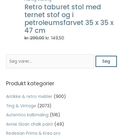
Retro taburet stol med
ternet stof og i
petroleumsfarvet 35 x 35 x
47 cm
Den
Den
kr.
299,00
kr.
149,50
oprindelige
aktuelle
pris
pris
S
var:
er:
Søg
ø
kr. 299,00.
kr. 149,50.
g
e
Produkt kategorier
f
Antikke & retro møbler
(900)
t
Ting & Vintage
(2073)
e
Autentico kalkmaling
(516)
r
:
Annie Sloan chalk paint
(49)
Redesign Prima & Krea pro