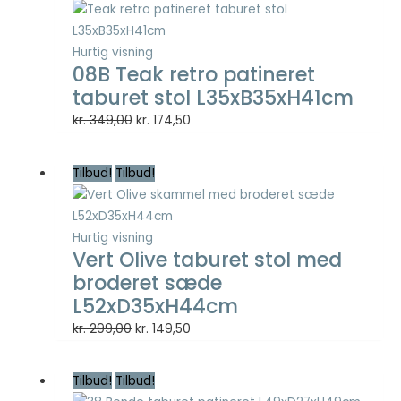
Statistisk
kr. 299,00.
kr. 149,50.
Statistisk
cookies
Hurtig visning
hjælper
08B Teak retro patineret
webstedsejere
taburet stol L35xB35xH41cm
med at forstå,
hvordan de
Den
Den
kr.
349,00
kr.
174,50
besøgende
oprindelige
aktuelle
interagerer
pris
pris
med
Tilbud!
Tilbud!
var:
er:
hjemmesider
kr. 349,00.
kr. 174,50.
ved at
indsamle og
Hurtig visning
rapportere
Vert Olive taburet stol med
oplysninger
broderet sæde
anonymt.
L52xD35xH44cm
Den
Den
kr.
299,00
kr.
149,50
Oplevelse
oprindelige
aktuelle
For at vores
pris
pris
hjemmeside
Tilbud!
Tilbud!
var:
er:
skal fungere