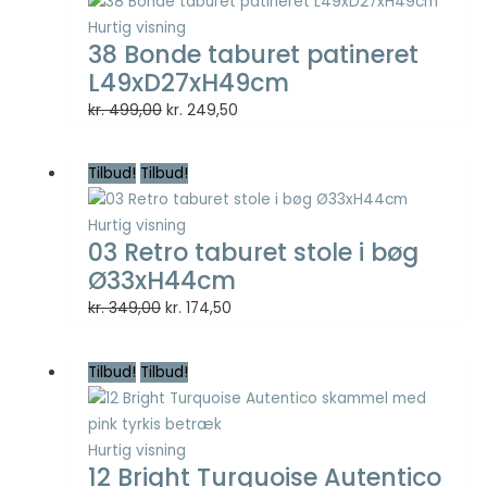
så godt som
kr. 299,00.
kr. 149,50.
Hurtig visning
muligt under
38 Bonde taburet patineret
dit besøg.
L49xD27xH49cm
Hvis du
nægter disse
Den
Den
kr.
499,00
kr.
249,50
cookies,
oprindelige
aktuelle
forsvinder en
pris
pris
del
Tilbud!
Tilbud!
var:
er:
funktionalitet
fra
kr. 499,00.
kr. 249,50.
Hurtig visning
hjemmesiden.
03 Retro taburet stole i bøg
Ø33xH44cm
Marketing
Den
Den
kr.
349,00
kr.
174,50
Marketing
oprindelige
aktuelle
cookies
pris
pris
Tilbud!
Tilbud!
bruges til at
var:
er:
spore
kr. 349,00.
kr. 174,50.
besøgende
på tværs af
Hurtig visning
websites.
12 Bright Turquoise Autentico
Hensigten er