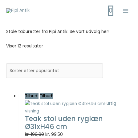
Gå
0
til
Main
indholdet
Men
Stole taburetter fra Pipi Antik. Se vort udvalg her!
Viser 12 resultater
Tilbud!
Tilbud!
Hurtig
visning
Teak stol uden ryglæn
Ø31xH46 cm
Den
Den
kr.
199,00
kr.
99,50