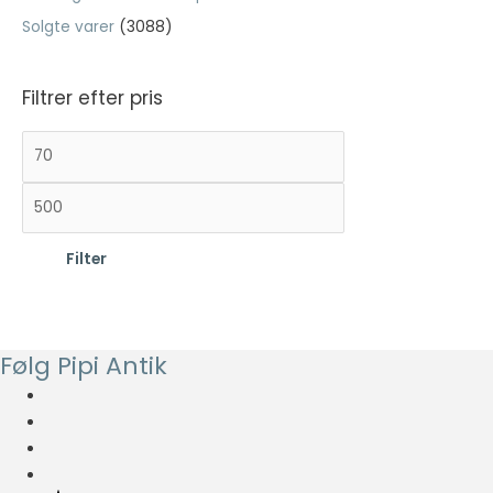
Solgte varer
(3088)
Filtrer efter pris
M
H
i
ø
n
j
d
e
Filter
s
s
t
t
e
e
p
p
Følg Pipi Antik
r
r
i
i
s
s