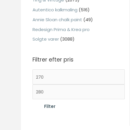
:
Autentico kalkmaling
(516)
Annie Sloan chalk paint
(49)
Nødvendig
Redesign Prima & Krea pro
Nødvendige
Solgte varer
(3088)
cookies hjælper
med at gøre en
hjemmeside
Filtrer efter pris
brugbar ved at
aktivere
M
grundlæggende
funktioner
i
såsom side-
H
n
navigation og
ø
d
adgang til sikre
j
Filter
områder af
s
hjemmesiden.
e
t
Hjemmesiden
s
e
kan ikke