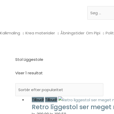
Søg
Kalkmaling
Krea materialer
Åbningstider
Om Pipi
Polit
Stol Liggestole
Viser 1 resultat
Tilbud!
Tilbud!
Retro liggestol ser meget 
Den
Den