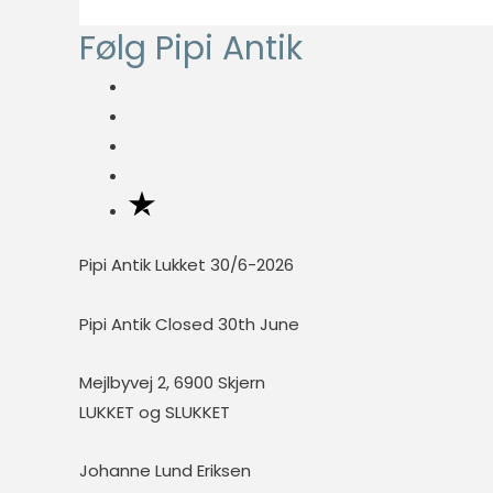
t
fungere
p
Følg Pipi Antik
e
ordentligt uden
r
disse cookies.
p
i
r
s
i
Statistisk
Statistisk
s
cookies
hjælper
webstedsejere
Pipi Antik Lukket 30/6-2026
med at forstå,
hvordan de
besøgende
Pipi Antik Closed 30th June
interagerer
med
Mejlbyvej 2, 6900 Skjern
hjemmesider
LUKKET og SLUKKET
ved at
indsamle og
Johanne Lund Eriksen
rapportere