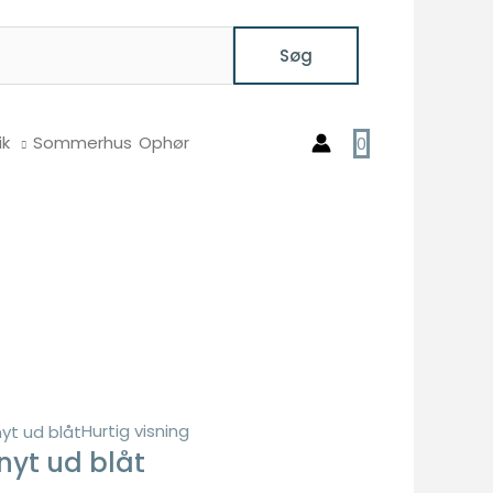
Søg
ik
Sommerhus
Ophør
0
Hurtig visning
nyt ud blåt