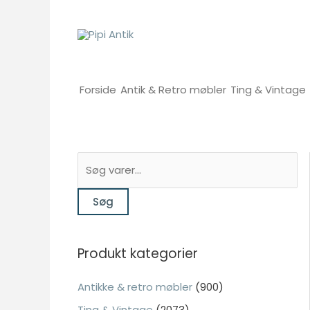
Gå
til
indholdet
Forside
Antik & Retro møbler
Ting & Vintage
S
ø
Søg
g
e
f
Produkt kategorier
t
e
Antikke & retro møbler
(900)
r
Ting & Vintage
(2073)