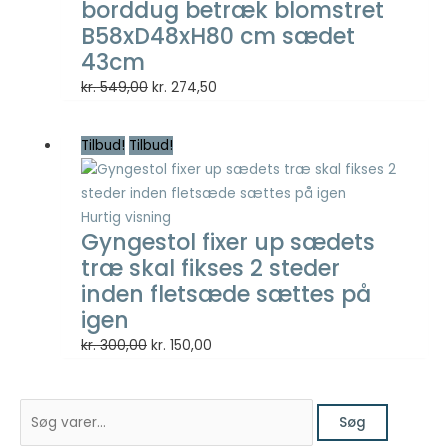
borddug betræk blomstret
B58xD48xH80 cm sædet
Nødvendig
43cm
Nødvendige
Den
Den
kr.
549,00
kr.
274,50
cookies hjælper
oprindelige
aktuelle
med at gøre en
hjemmeside
pris
pris
Tilbud!
Tilbud!
brugbar ved at
var:
er:
aktivere
kr. 549,00.
kr. 274,50.
grundlæggende
funktioner
Hurtig visning
såsom side-
Gyngestol fixer up sædets
navigation og
træ skal fikses 2 steder
adgang til sikre
inden fletsæde sættes på
områder af
hjemmesiden.
igen
Hjemmesiden
Den
Den
kr.
300,00
kr.
150,00
kan ikke fungere
oprindelige
aktuelle
ordentligt uden
disse cookies.
pris
pris
S
var:
er:
Søg
ø
kr. 300,00.
kr. 150,00.