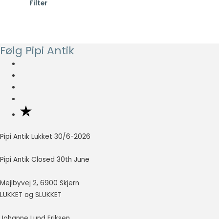
Filter
s
s
så godt som
muligt under
t
t
dit besøg.
e
e
Hvis du
p
p
nægter disse
Følg Pipi Antik
cookies,
r
r
forsvinder en
i
i
del
s
s
funktionalitet
fra
hjemmesiden.
Pipi Antik Lukket 30/6-2026
Marketing
Marketing
cookies
Pipi Antik Closed 30th June
bruges til at
spore
Mejlbyvej 2, 6900 Skjern
besøgende
LUKKET og SLUKKET
på tværs af
websites.
Hensigten er
Johanne Lund Eriksen