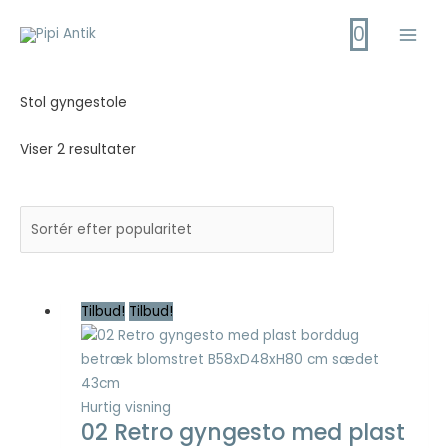
Gå
0
til
Main
indholdet
Men
Stol gyngestole
Viser 2 resultater
Tilbud!
Tilbud!
Hurtig visning
02 Retro gyngesto med plast