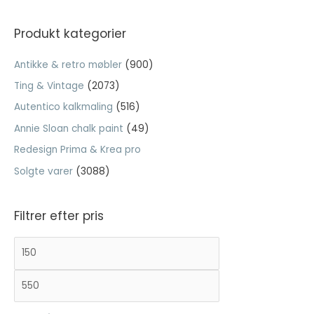
Statistisk
g
Statistisk
e
Produkt kategorier
cookies
f
hjælper
Antikke & retro møbler
(900)
webstedsejere
t
med at forstå,
Ting & Vintage
(2073)
e
hvordan de
besøgende
Autentico kalkmaling
(516)
r
interagerer
:
Annie Sloan chalk paint
(49)
med
hjemmesider
Redesign Prima & Krea pro
ved at
Solgte varer
(3088)
indsamle og
rapportere
oplysninger
Filtrer efter pris
anonymt.
M
H
i
ø
Oplevelse
For at vores
n
j
hjemmeside
d
e
skal fungere