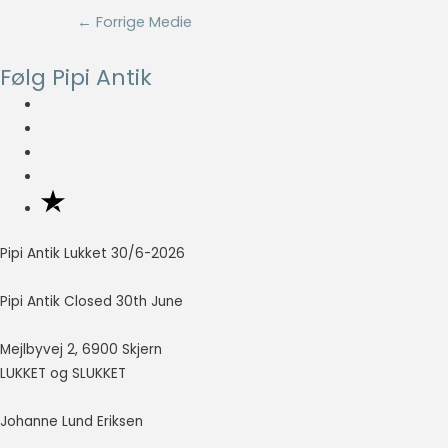
Indlægsnavigation
←
Forrige Medie
Nødvendig
Nødvendige
Følg Pipi Antik
cookies hjælper
med at gøre en
hjemmeside
brugbar ved at
aktivere
grundlæggende
funktioner
såsom side-
navigation og
Pipi Antik Lukket 30/6-2026
adgang til sikre
områder af
Pipi Antik Closed 30th June
hjemmesiden.
Hjemmesiden
Mejlbyvej 2, 6900 Skjern
kan ikke fungere
ordentligt uden
LUKKET og SLUKKET
disse cookies.
Johanne Lund Eriksen