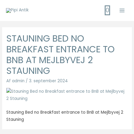
Gå
0
til
Main
indholdet
Men
STAUNING BED NO
BREAKFAST ENTRANCE TO
BNB AT MEJLBYVEJ 2
STAUNING
Af
admin
/
3. september 2024
Stauning Bed no Breakfast entrance to BnB at Mejlbyvej 2
Stauning