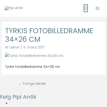
Gå
0
til
Main
indholdet
Men
TYRKIS FOTOBILLEDRAMME
34×26 CM
Af
admin
/
4. marts 2017
Tyrkis fotobilledramme 34×26 cm
Indlægsnavigation
←
Forrige Medie
Følg Pipi Antik