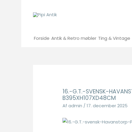
Gå
til
indholdet
Forside
Antik & Retro møbler
Ting & Vintage
16.-G.T.-SVENSK-HAVAN
B395XH107XD48CM
Af
admin
/
17. december 2025