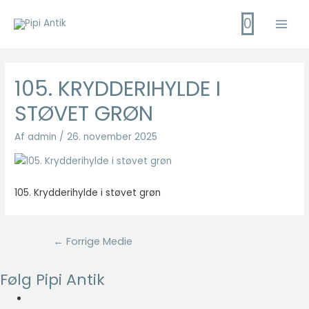
Gå
0
til
Main
indholdet
Men
105. KRYDDERIHYLDE I
STØVET GRØN
Af
admin
/
26. november 2025
105. Krydderihylde i støvet grøn
Indlægsnavigation
←
Forrige Medie
Følg Pipi Antik