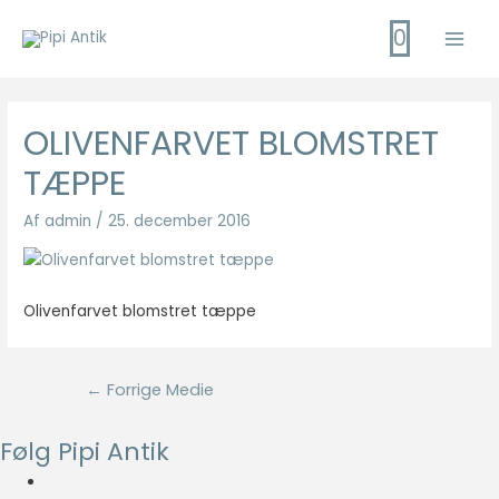
Gå
0
til
Main
indholdet
Men
OLIVENFARVET BLOMSTRET
TÆPPE
Af
admin
/
25. december 2016
Olivenfarvet blomstret tæppe
Indlægsnavigation
←
Forrige Medie
Følg Pipi Antik