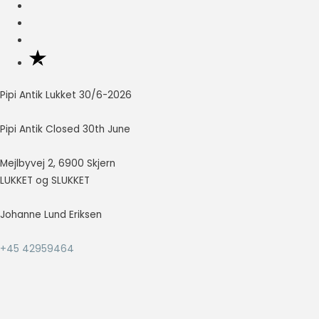
Nødvendig
Nødvendige
cookies hjælper
med at gøre en
hjemmeside
Pipi Antik Lukket 30/6-2026
brugbar ved at
aktivere
Pipi Antik Closed 30th June
grundlæggende
funktioner
Mejlbyvej 2, 6900 Skjern
såsom side-
navigation og
LUKKET og SLUKKET
adgang til sikre
områder af
Johanne Lund Eriksen
hjemmesiden.
Hjemmesiden
+45 42959464
kan ikke fungere
ordentligt uden
disse cookies.